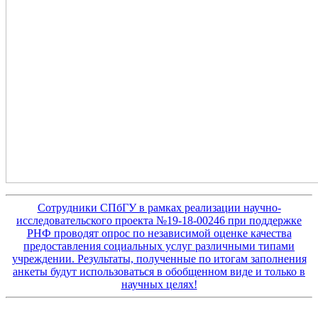
Сотрудники СПбГУ в рамках реализации научно-
исследовательского проекта №19-18-00246 при поддержке
РНФ проводят опрос по независимой оценке качества
предоставления социальных услуг различными типами
учреждении. Результаты, полученные по итогам заполнения
анкеты будут использоваться в обобщенном виде и только в
научных целях!