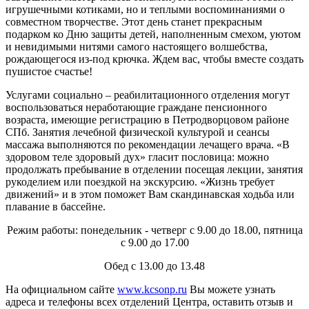
игрушечными котиками, но и теплыми воспоминаниями о
совместном творчестве. Этот день станет прекрасным
подарком ко Дню защиты детей, наполненным смехом, уютом
и невидимыми нитями самого настоящего волшебства,
рождающегося из-под крючка. Ждем вас, чтобы вместе создать
пушистое счастье!
Услугами социально – реабилитационного отделения могут
воспользоваться неработающие граждане пенсионного
возраста, имеющие регистрацию в Петродворцовом районе
СПб. Занятия лечебной физической культурой и сеансы
массажа выполняются по рекомендации лечащего врача. «В
здоровом теле здоровый дух» гласит пословица: можно
продолжать пребывание в отделении посещая лекции, занятия
рукоделием или поездкой на экскурсию. «Жизнь требует
движений» и в этом поможет Вам скандинавская ходьба или
плавание в бассейне.
Режим работы: понедельник - четверг с 9.00 до 18.00, пятница
с 9.00 до 17.00
Обед с 13.00 до 13.48
На официальном сайте
www.kcsonp.ru
Вы можете узнать
адреса и телефоны всех отделений Центра, оставить отзыв и