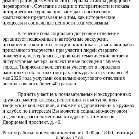
демонстрация документального сериала «Тайны дворцовых
переворотов». Сочетание лекции о толерантности и показа
исторического сериала призвано дать посетителям
комплексное представление о том, как исторические
процессы и социальные ценности взаимосвязаны.
В течение года социально-досуговое отделение
организует пешеходные и автобусные экскурсии,
праздничные концерты, лекции, кинопоказы, выставки работ
прикладного творчества при участии людей старшего
поколения, мастер классы, проводит тематические встречи,
литературные вечера, коллективные посещения музеев
города. Творческие коллективы участвуют в городских,
районных и областных смотрах конкурсах и фестивалях. В
мае 2026 года услугами социально-досугового отделения
воспользовались более 40 граждан.
Принять участие в познавательных и экскурсионных
кружках, мастер классах, репетициях и выступлениях
творческих коллективов, а также в оздоровительных кружках
и клубах по интересам Вы можете в социально-досуговом
отделении, расположенном по адресу: г. Ломоносов.
Дворцовый проспект, д. 40.
Режим работы: понедельник-четверг с 9.00 до 18.00, пятница с
9.00 до 17.00