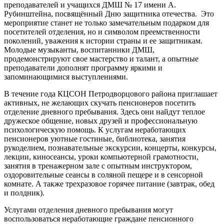
преподавателей и учащихся ДМШ № 17 имени А.
Рубинштейна, посвящённый Дню защитника отечества. Это
мероприятие станет не только замечательным подарком для
посетителей отделения, но и символом преемственности
поколений, уважения к истории страны и ее защитникам.
Молодые музыканты, воспитанники ДМШ,
продемонстрируют свое мастерство и талант, а опытные
преподаватели дополнят программу яркими и
запоминающимися выступлениями.
В течение года КЦСОН Петродворцового района приглашает
активных, не желающих скучать пенсионеров посетить
отделение дневного пребывания. Здесь они найдут теплое
дружеское общение, новых друзей и профессиональную
психологическую помощь. К услугам неработающих
пенсионеров уютные гостиные, библиотека, занятия
рукоделием, познавательные экскурсии, концерты, конкурсы,
лекции, киносеансы, уроки компьютерной грамотности,
занятия в тренажерном зале с опытным инструктором,
оздоровительные сеансы в соляной пещере и в сенсорной
комнате. А также трехразовое горячее питание (завтрак, обед
и полдник).
Услугами отделения дневного пребывания могут
воспользоваться неработающие граждане пенсионного