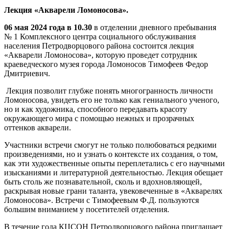
Лекция «Акварели Ломоносова».
06 мая 2024 года в 10.30
в отделении дневного пребывания
№ 1 Комплексного центра социального обслуживания
населения Петродворцового района состоится лекция
«Акварели Ломоносова», которую проведет сотрудник
краеведческого музея города Ломоносов Тимофеев Федор
Дмитриевич.
Лекция позволит глубже понять многогранность личности
Ломоносова, увидеть его не только как гениального ученого,
но и как художника, способного передавать красоту
окружающего мира с помощью нежных и прозрачных
оттенков акварели.
Участники встречи смогут не только полюбоваться редкими
произведениями, но и узнать о контексте их создания, о том,
как эти художественные опыты переплетались с его научными
изысканиями и литературной деятельностью. Лекция обещает
быть столь же познавательной, сколь и вдохновляющей,
раскрывая новые грани таланта, увековеченные в «Акварелях
Ломоносова». Встречи с Тимофеевым Ф.Д. пользуются
большим вниманием у посетителей отделения.
В течение года КЦСОН Петродворцового района приглашает