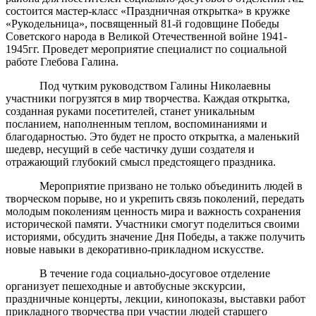
состоится мастер-класс «Праздничная открытка» в кружке
«Рукодельница», посвященный 81-й годовщине Победы
Советского народа в Великой Отечественной войне 1941-
1945гг. Проведет мероприятие специалист по социальной
работе Глебова Галина.
Под чутким руководством Галины Николаевны
участники погрузятся в мир творчества. Каждая открытка,
созданная руками посетителей, станет уникальным
посланием, наполненным теплом, воспоминаниями и
благодарностью. Это будет не просто открытка, а маленький
шедевр, несущий в себе частичку души создателя и
отражающий глубокий смысл предстоящего праздника.
Мероприятие призвано не только объединить людей в
творческом порыве, но и укрепить связь поколений, передать
молодым поколениям ценность мира и важность сохранения
исторической памяти. Участники смогут поделиться своими
историями, обсудить значение Дня Победы, а также получить
новые навыки в декоративно-прикладном искусстве.
В течение года социально-досуговое отделение
организует пешеходные и автобусные экскурсии,
праздничные концерты, лекции, кинопоказы, выставки работ
прикладного творчества при участии людей старшего