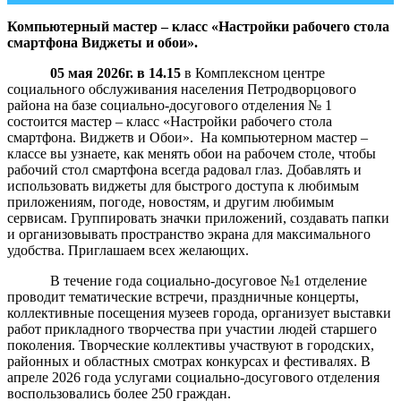
Компьютерный мастер – класс «Настройки рабочего стола
смартфона Виджеты и обои».
05 мая 2026г. в 14.15
в Комплексном центре
социального обслуживания населения Петродворцового
района на базе социально-досугового отделения № 1
состоится мастер – класс «Настройки рабочего стола
смартфона. Виджетв и Обои». На компьютерном мастер –
классе вы узнаете, как менять обои на рабочем столе, чтобы
рабочий стол смартфона всегда радовал глаз. Добавлять и
использовать виджеты для быстрого доступа к любимым
приложениям, погоде, новостям, и другим любимым
сервисам. Группировать значки приложений, создавать папки
и организовывать пространство экрана для максимального
удобства. Приглашаем всех желающих.
В течение года социально-досуговое №1 отделение
проводит тематические встречи, праздничные концерты,
коллективные посещения музеев города, организует выставки
работ прикладного творчества при участии людей старшего
поколения. Творческие коллективы участвуют в городских,
районных и областных смотрах конкурсах и фестивалях. В
апреле 2026 года услугами социально-досугового отделения
воспользовались более 250 граждан.