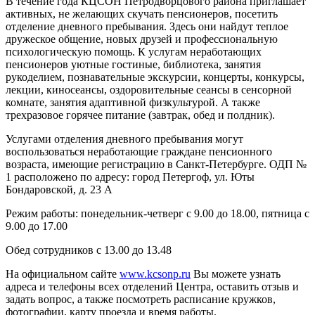
В течение года КЦСОН Петродворцового района приглашает
активных, не желающих скучать пенсионеров, посетить
отделение дневного пребывания. Здесь они найдут теплое
дружеское общение, новых друзей и профессиональную
психологическую помощь. К услугам неработающих
пенсионеров уютные гостиные, библиотека, занятия
рукоделием, познавательные экскурсии, концерты, конкурсы,
лекции, киносеансы, оздоровительные сеансы в сенсорной
комнате, занятия адаптивной физкультурой. А также
трехразовое горячее питание (завтрак, обед и полдник).
Услугами отделения дневного пребывания могут
воспользоваться неработающие граждане пенсионного
возраста, имеющие регистрацию в Санкт-Петербурге. ОДП №
1 расположено по адресу: город Петергоф, ул. Юты
Бондаровской, д. 23 А
Режим работы: понедельник-четверг с 9.00 до 18.00, пятница с
9.00 до 17.00
Обед сотрудников с 13.00 до 13.48
На официальном сайте
www.kcsonp.ru
Вы можете узнать
адреса и телефоны всех отделений Центра, оставить отзыв и
задать вопрос, а также посмотреть расписание кружков,
фотографии, карту проезда и время работы.