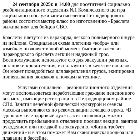
24 сентября 2025г. в 14.00
для посетителей социально-
реабилитационного отделения №1 Комплексного центра
социального обслуживания населения Петродворцового
района состоится мастер-класс по изготовлению «Браслета
выживания» для бойцов СВО.
Браслеты плетутся из паракорда, легкого полимерного шнура
из нейлона. Специальная схема плетения «кобра» или
«змейка» позволяет в любой момент быстро извлечь из
паракордового браслета легкий и надежный трос.
Военнослужащие используют его для эвакуации раненых,
остановки кровотечения, используются в качестве носилок.
Он может понадобиться для закрепления грузов, экипировки,
привязывания рюкзаков к полкам на технике.
Услугами социально – реабилитационного отделения
могут воспользоваться неработающие граждане пенсионного
возраста, имеющие регистрацию в Петродворцовом районе
СПб. Занятия лечебной физической культурой и сеансы
массажа выполняются по рекомендации лечащего врача. «В
здоровом теле здоровый дух» гласит пословица: можно
продолжать пребывание в отделении посещая лекции, занятия
рукоделием или поездкой на экскурсию. «Жизнь требует
движений» и в этом поможет Вам скандинавская ходьба или
плавание в бассейне.