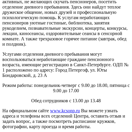
активных, не желающих скучать пенсионеров, посетить
отделение дневного пребывания. Здесь они найдут теплое
дружеское общение, новых друзей и профессиональную
психологическую помощь. К услугам неработающих
пенсионеров уютные гостиные, библиотека, занятия
рукоделием, познавательные экскурсии, концерты, конкурсы,
лекции, киносеансы, оздоровительные сеансы в сенсорной
комнате. А также трехразовое горячее питание (завтрак, обед
и полдник).
Услугами отделения дневного пребывания могут
воспользоваться неработающие граждане пенсионного
возраста, имеющие регистрацию в Санкт-Петербурге. ОДП №
1 расположено по адресу: Город Петергоф, ул. Юты
Бондаровской, д. 23 А
Режим работы: понедельник-четверг с 9.00 до 18.00, пятница с
9.00 до 17.00
Обед сотрудников с 13.00 до 13.48
На официальном сайте
www.kcsonp.ru
Вы можете узнать
адреса и телефоны всех отделений Центра, оставить отзыв и
задать вопрос, а также посмотреть расписание кружков,
фотографии, карту проезда и время работы.