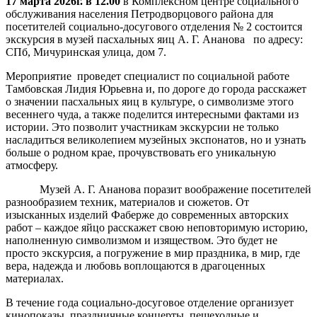
17 марта 2026г. в 12.00
в Комплексном центре социального
обслуживания населения Петродворцового района для
посетителей социально-досугового отделения № 2 состоится
экскурсия в музей пасхальных яиц А. Г. Ананова по адресу:
СПб, Мичуринская улица, дом 7.
Мероприятие проведет специалист по социальной работе
Тамбовская Лидия Юрьевна и, по дороге до города расскажет
о значении пасхальных яиц в культуре, о символизме этого
весеннего чуда, а также поделится интересными фактами из
истории. Это позволит участникам экскурсии не только
насладиться великолепием музейных экспонатов, но и узнать
больше о родном крае, прочувствовать его уникальную
атмосферу.
Музей А. Г. Ананова поразит воображение посетителей
разнообразием техник, материалов и сюжетов. От
изысканных изделий Фаберже до современных авторских
работ – каждое яйцо расскажет свою неповторимую историю,
наполненную символизмом и изяществом. Это будет не
просто экскурсия, а погружение в мир праздника, в мир, где
вера, надежда и любовь воплощаются в драгоценных
материалах.
В течение года социально-досуговое отделение организует
кинопоказы, праздничные концерты, пешеходные и