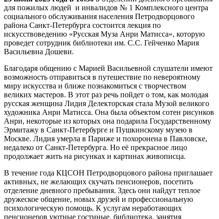
для пожилых людей и инвалидов № 1 Комплексного центра
социального обслуживания населения Петродворцового
района Санкт-Петербурга состоится лекция по
искусствоведению «Русская Муза Анри Матисса», которую
проведет сотрудник библиотеки им. С.С. Гейченко Мария
Васильевна Дошеви.
Благодаря общению с Марией Васильевной слушатели имеют
возможность отправиться в путешествие по невероятному
миру искусства и ближе познакомиться с творчеством
великих мастеров. В этот раз речь пойдет о том, как молодая
русская женщина Лидия Делекторская стала Музой великого
художника Анри Матисса. Она была объектом сотен рисунков
Анри, некоторые из которых она подарила Государственному
Эрмитажу в Санкт-Петербурге и Пушкинскому музею в
Москве. Лидия умерла в Париже и похоронена в Павловске,
недалеко от Санкт-Петербурга. Но её прекрасное лицо
продолжает жить на рисунках и картинах живописца.
В течение года КЦСОН Петродворцового района приглашает
активных, не желающих скучать пенсионеров, посетить
отделение дневного пребывания. Здесь они найдут теплое
дружеское общение, новых друзей и профессиональную
психологическую помощь. К услугам неработающих
пенсионеров уютные гостиные, библиотека, занятия