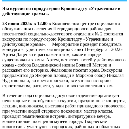
Экскурсия по городу-герою Кронштадту «Утраченные и
действующие храмы».
23 июня 2025г. в 12.00
в Комплексном центре социального
обслуживания населения Петродворцового района для
посетителей социально-досугового отделения № 2 состоится
экскурсия по городу-герою Кронштадту «Утраченные и
действующие храмы». Мероприятие проведет победитель
конкурса «Туристическая витрина Санкт-Петербурга - 2022»
Артем Даценко и расскажет о том, какие в городе
существовали храмы. Артем, встретит гостей у действующего
храма - собора Владимирской иконы Божией Матери и
расскажет его историю. Желающие посетят храм. Экскурсия
продолжится до Якорной площади в Морской собор Николая
Чудотворца и, во время прогулки, все узнают историю
строительства, расцвета, упадка и восстановления храма.
В течение года социально-досуговое отделение организует
пешеходные и автобусные экскурсии, праздничные концерты,
лекции, кинопоказы, выставки работ прикладного творчества
при участии людей старшего поколения, мастер классы,
проводит тематические встречи, литературные вечера,
коллективные посещения музеев города. Творческие
коллективы участвуют в городских, районных и областных