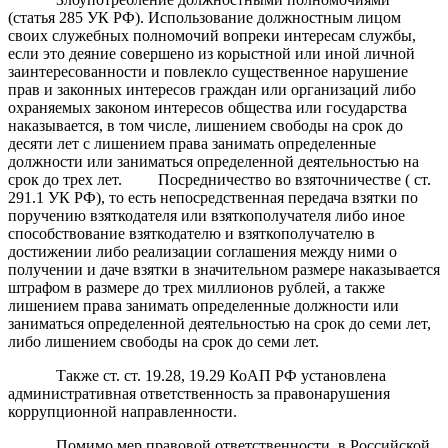
(статья 285 УК РФ). Использование должностным лицом
своих служебных полномочий вопреки интересам службы,
если это деяние совершено из корыстной или иной личной
заинтересованности и повлекло существенное нарушение
прав и законных интересов граждан или организаций либо
охраняемых законом интересов общества или государства
наказывается, в том числе, лишением свободы на срок до
десяти лет с лишением права занимать определенные
должности или заниматься определенной деятельностью на
срок до трех лет. Посредничество во взяточничестве ( ст.
291.1 УК РФ), то есть непосредственная передача взятки по
поручению взяткодателя или взяткополучателя либо иное
способствование взяткодателю и взяткополучателю в
достижении либо реализации соглашения между ними о
получении и даче взятки в значительном размере наказывается
штрафом в размере до трех миллионов рублей, а также
лишением права занимать определенные должности или
заниматься определенной деятельностью на срок до семи лет,
либо лишением свободы на срок до семи лет.
Также ст. ст. 19.28, 19.29 КоАП РФ установлена
административная ответственность за правонарушения
коррупционной направленности.
Помимо мер правовой ответственности, в Российской