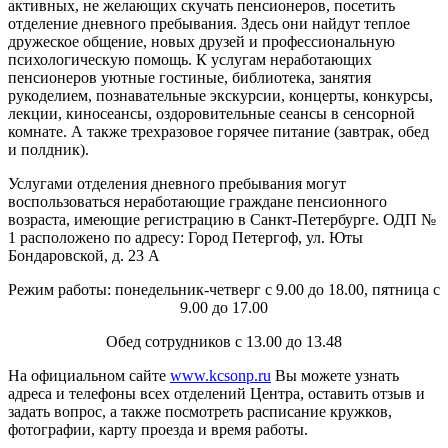
активных, не желающих скучать пенсионеров, посетить
отделение дневного пребывания. Здесь они найдут теплое
дружеское общение, новых друзей и профессиональную
психологическую помощь. К услугам неработающих
пенсионеров уютные гостиные, библиотека, занятия
рукоделием, познавательные экскурсии, концерты, конкурсы,
лекции, киносеансы, оздоровительные сеансы в сенсорной
комнате. А также трехразовое горячее питание (завтрак, обед
и полдник).
Услугами отделения дневного пребывания могут
воспользоваться неработающие граждане пенсионного
возраста, имеющие регистрацию в Санкт-Петербурге. ОДП №
1 расположено по адресу: Город Петергоф, ул. Юты
Бондаровской, д. 23 А
Режим работы: понедельник-четверг с 9.00 до 18.00, пятница с
9.00 до 17.00
Обед сотрудников с 13.00 до 13.48
На официальном сайте
www.kcsonp.ru
Вы можете узнать
адреса и телефоны всех отделений Центра, оставить отзыв и
задать вопрос, а также посмотреть расписание кружков,
фотографии, карту проезда и время работы.