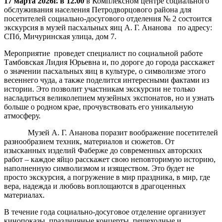
17 марта 2026г. в 12.00
в Комплексном центре социального
обслуживания населения Петродворцового района для
посетителей социально-досугового отделения № 2 состоится
экскурсия в музей пасхальных яиц А. Г. Ананова по адресу:
СПб, Мичуринская улица, дом 7.
Мероприятие проведет специалист по социальной работе
Тамбовская Лидия Юрьевна и, по дороге до города расскажет
о значении пасхальных яиц в культуре, о символизме этого
весеннего чуда, а также поделится интересными фактами из
истории. Это позволит участникам экскурсии не только
насладиться великолепием музейных экспонатов, но и узнать
больше о родном крае, прочувствовать его уникальную
атмосферу.
Музей А. Г. Ананова поразит воображение посетителей
разнообразием техник, материалов и сюжетов. От
изысканных изделий Фаберже до современных авторских
работ – каждое яйцо расскажет свою неповторимую историю,
наполненную символизмом и изяществом. Это будет не
просто экскурсия, а погружение в мир праздника, в мир, где
вера, надежда и любовь воплощаются в драгоценных
материалах.
В течение года социально-досуговое отделение организует
кинопоказы, праздничные концерты, пешеходные и