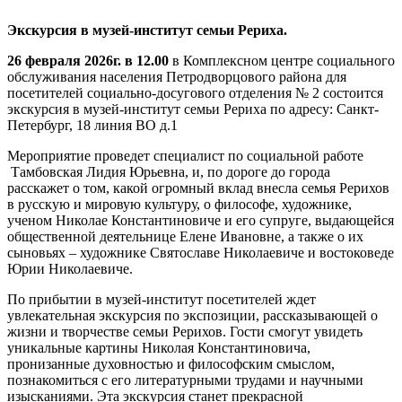
Экскурсия в музей-институт семьи Рериха.
26 февраля 2026г. в 12.00
в Комплексном центре социального
обслуживания населения Петродворцового района для
посетителей социально-досугового отделения № 2 состоится
экскурсия в музей-институт семьи Рериха по адресу: Санкт-
Петербург, 18 линия ВО д.1
Мероприятие проведет специалист по социальной работе
Тамбовская Лидия Юрьевна, и, по дороге до города
расскажет о том, какой огромный вклад внесла семья Рерихов
в русскую и мировую культуру, о философе, художнике,
ученом Николае Константиновиче и его супруге, выдающейся
общественной деятельнице Елене Ивановне, а также о их
сыновьях – художнике Святославе Николаевиче и востоковеде
Юрии Николаевиче.
По прибытии в музей-институт посетителей ждет
увлекательная экскурсия по экспозиции, рассказывающей о
жизни и творчестве семьи Рерихов. Гости смогут увидеть
уникальные картины Николая Константиновича,
пронизанные духовностью и философским смыслом,
познакомиться с его литературными трудами и научными
изысканиями. Эта экскурсия станет прекрасной