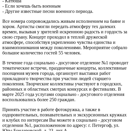
- Катюша
- Если хочешь быть военным
- Другие известные песни военного периода.
Все номера сопровождались живым исполнением на баяне и
хором. Артисты смогли передать атмосферу тех далеких
времен, вызывая у зрителей искреннюю радость и гордость за
свою страну. Концерт проходил в теплой дружеской
атмосфере, способствуя укреплению чувства единства и
взаимопонимания между поколениями. Мероприятие собрало
большое количество гостей 55 человек.
В течение года социально - досуговое отделение №1 проводит
тематические встречи, праздничные концерты, коллективные
посещения музеев города, организует выставки работ
прикладного творчества при участии людей старшего
поколения. Творческие коллективы участвуют в городских,
районных и областных смотрах конкурсах и фестивалях. В
марте 2025 года услугами социально - досугового отделения
воспользовались более 250 граждан.
Принять участие в работе фотокружка, а также в
оздоровительных, познавательных и экскурсионных кружках
и клубах по интересам Вы можете в социально - досуговом
отделении №1, расположенном по адресу: г. Петергоф, ул.
Юты Бондаровской, д. 23, лит А.