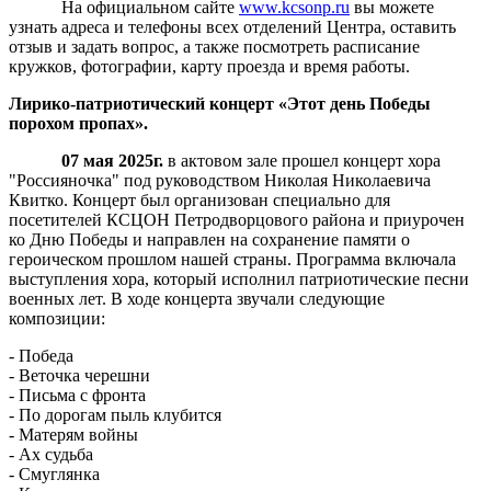
На официальном сайте
www.kcsonp.ru
вы можете
узнать адреса и телефоны всех отделений Центра, оставить
отзыв и задать вопрос, а также посмотреть расписание
кружков, фотографии, карту проезда и время работы.
Лирико-патриотический концерт «Этот день Победы
порохом пропах».
07 мая 2025г.
в актовом зале прошел концерт хора
"Россияночка" под руководством Николая Николаевича
Квитко. Концерт был организован специально для
посетителей КСЦОН Петродворцового района и приурочен
ко Дню Победы и направлен на сохранение памяти о
героическом прошлом нашей страны. Программа включала
выступления хора, который исполнил патриотические песни
военных лет. В ходе концерта звучали следующие
композиции:
- Победа
- Веточка черешни
- Письма с фронта
- По дорогам пыль клубится
- Матерям войны
- Ах судьба
- Смуглянка