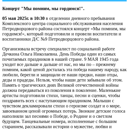
Концерт "Мы помним, мы гордимся!".
05 мая 2025г. в 10:30
в отделении дневного пребывания
Комплексного центра социального обслуживания населения
Петродворцового района состоялся концерт «Мы помним, мы
гордимся!», который подготовили и провели воспитатели и
воспитанники Д/С №9 Петродворцового района.
Организовала встречу специалист по социальной работе
Дечкина Ольга Николаевна. День Победы один из самых
почитаемых праздников в нашей стране. 9 МАЯ 1945 года
уходит все дальше и дальше от нас, но мы по – прежнему
помним, какой ценой досталась эта победа нашему народу, как
любили, берегли и защищали ее наши предки, наши отцы,
деды и прадеды. Нельзя, чтобы наши дети забывали об этом.
Память о трагических днях Великой отечественной войны
должна передаваться из поколения в поколение. Маленькие
артисты подготовили стихи, танцы, песни и сценки, чтобы
поздравить всех с наступающим праздником. Малыши с
чувством декламировали стихи о героизме солдат и о мире,
завоеванном ценой огромных потерь. Звонкие детские голоса
наполняли зал песнями о Победе, о Родине и о светлом
будущем. Танцевальные номера, исполненные с большим
старанием, рассказывали истории о мужестве, любви и