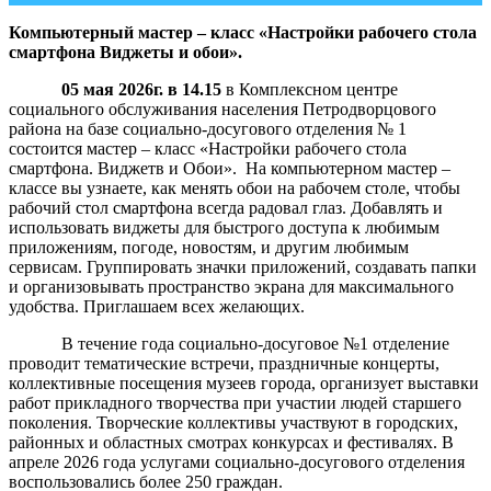
Компьютерный мастер – класс «Настройки рабочего стола
смартфона Виджеты и обои».
05 мая 2026г. в 14.15
в Комплексном центре
социального обслуживания населения Петродворцового
района на базе социально-досугового отделения № 1
состоится мастер – класс «Настройки рабочего стола
смартфона. Виджетв и Обои». На компьютерном мастер –
классе вы узнаете, как менять обои на рабочем столе, чтобы
рабочий стол смартфона всегда радовал глаз. Добавлять и
использовать виджеты для быстрого доступа к любимым
приложениям, погоде, новостям, и другим любимым
сервисам. Группировать значки приложений, создавать папки
и организовывать пространство экрана для максимального
удобства. Приглашаем всех желающих.
В течение года социально-досуговое №1 отделение
проводит тематические встречи, праздничные концерты,
коллективные посещения музеев города, организует выставки
работ прикладного творчества при участии людей старшего
поколения. Творческие коллективы участвуют в городских,
районных и областных смотрах конкурсах и фестивалях. В
апреле 2026 года услугами социально-досугового отделения
воспользовались более 250 граждан.