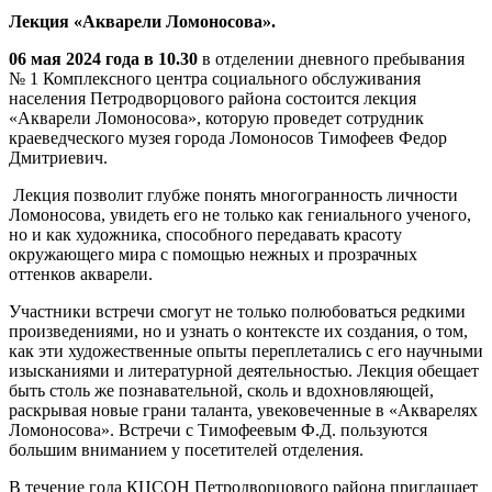
Лекция «Акварели Ломоносова».
06 мая 2024 года в 10.30
в отделении дневного пребывания
№ 1 Комплексного центра социального обслуживания
населения Петродворцового района состоится лекция
«Акварели Ломоносова», которую проведет сотрудник
краеведческого музея города Ломоносов Тимофеев Федор
Дмитриевич.
Лекция позволит глубже понять многогранность личности
Ломоносова, увидеть его не только как гениального ученого,
но и как художника, способного передавать красоту
окружающего мира с помощью нежных и прозрачных
оттенков акварели.
Участники встречи смогут не только полюбоваться редкими
произведениями, но и узнать о контексте их создания, о том,
как эти художественные опыты переплетались с его научными
изысканиями и литературной деятельностью. Лекция обещает
быть столь же познавательной, сколь и вдохновляющей,
раскрывая новые грани таланта, увековеченные в «Акварелях
Ломоносова». Встречи с Тимофеевым Ф.Д. пользуются
большим вниманием у посетителей отделения.
В течение года КЦСОН Петродворцового района приглашает