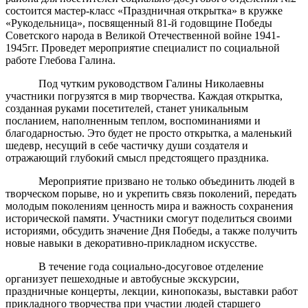
состоится мастер-класс «Праздничная открытка» в кружке
«Рукодельница», посвященный 81-й годовщине Победы
Советского народа в Великой Отечественной войне 1941-
1945гг. Проведет мероприятие специалист по социальной
работе Глебова Галина.
Под чутким руководством Галины Николаевны
участники погрузятся в мир творчества. Каждая открытка,
созданная руками посетителей, станет уникальным
посланием, наполненным теплом, воспоминаниями и
благодарностью. Это будет не просто открытка, а маленький
шедевр, несущий в себе частичку души создателя и
отражающий глубокий смысл предстоящего праздника.
Мероприятие призвано не только объединить людей в
творческом порыве, но и укрепить связь поколений, передать
молодым поколениям ценность мира и важность сохранения
исторической памяти. Участники смогут поделиться своими
историями, обсудить значение Дня Победы, а также получить
новые навыки в декоративно-прикладном искусстве.
В течение года социально-досуговое отделение
организует пешеходные и автобусные экскурсии,
праздничные концерты, лекции, кинопоказы, выставки работ
прикладного творчества при участии людей старшего