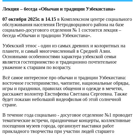
Лекция – беседа «Обычаи и традиции Узбекистана»
07 октября 2025г. в 14.15
в Комплексном центре социального
обслуживания населения Петродворцового района на базе
социально-досугового отделения № 1 состоится лекция –
беседа
«
Обычаи и традиции Узбекистана».
Узбекский этнос - один из самых древних и колоритных на
планете, и самый многочисленный в Средней Азии.
Основными особенностями характера узбекской семьи
является гостеприимство и традиционно почтительное
уважение к старшим по возрасту.
Всё самое интересное про обычаи и традиции Узбекистана:
восточное гостеприимство, чаепитие, национальные обряды,
игры и праздники, правилах общения и одежде в мечетях,
расскажет волонтер Евстифеева Светлана Сергеевна. Также
будет показан небольшой видеофильм об этой солнечной
стране.
В течение года социально - досуговое отделение №1 проводит
тематические встречи, праздничные концерты, коллективные
посещения музеев города, организует выставки работ
прикладного творчества при участии людей старшего