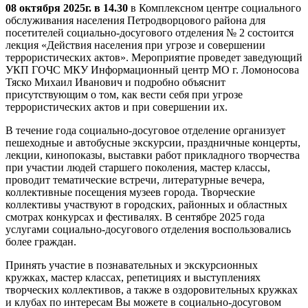
08 октября 2025г. в 14.30
в Комплексном центре социального
обслуживания населения Петродворцового района для
посетителей социально-досугового отделения № 2 состоится
лекция «Действия населения при угрозе и совершении
террористических актов». Мероприятие проведет заведующий
УКП ГОЧС МКУ Информационный центр МО г. Ломоносова
Тяско Михаил Иванович и подробно объяснит
присутствующим о том, как вести себя при угрозе
террористических актов и при совершении их.
В течение года социально-досуговое отделение организует
пешеходные и автобусные экскурсии, праздничные концерты,
лекции, кинопоказы, выставки работ прикладного творчества
при участии людей старшего поколения, мастер классы,
проводит тематические встречи, литературные вечера,
коллективные посещения музеев города. Творческие
коллективы участвуют в городских, районных и областных
смотрах конкурсах и фестивалях. В сентябре 2025 года
услугами социально-досугового отделения воспользовались
более граждан.
Принять участие в познавательных и экскурсионных
кружках, мастер классах, репетициях и выступлениях
творческих коллективов, а также в оздоровительных кружках
и клубах по интересам Вы можете в социально-досуговом