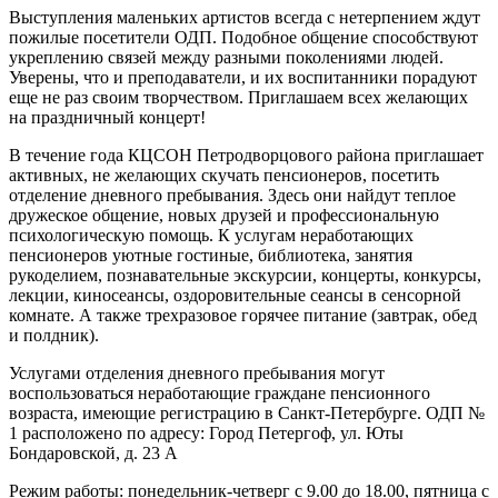
Выступления маленьких артистов всегда с нетерпением ждут
пожилые посетители ОДП. Подобное общение способствуют
укреплению связей между разными поколениями людей.
Уверены, что и преподаватели, и их воспитанники порадуют
еще не раз своим творчеством. Приглашаем всех желающих
на праздничный концерт!
В течение года КЦСОН Петродворцового района приглашает
активных, не желающих скучать пенсионеров, посетить
отделение дневного пребывания. Здесь они найдут теплое
дружеское общение, новых друзей и профессиональную
психологическую помощь. К услугам неработающих
пенсионеров уютные гостиные, библиотека, занятия
рукоделием, познавательные экскурсии, концерты, конкурсы,
лекции, киносеансы, оздоровительные сеансы в сенсорной
комнате. А также трехразовое горячее питание (завтрак, обед
и полдник).
Услугами отделения дневного пребывания могут
воспользоваться неработающие граждане пенсионного
возраста, имеющие регистрацию в Санкт-Петербурге. ОДП №
1 расположено по адресу: Город Петергоф, ул. Юты
Бондаровской, д. 23 А
Режим работы: понедельник-четверг с 9.00 до 18.00, пятница с