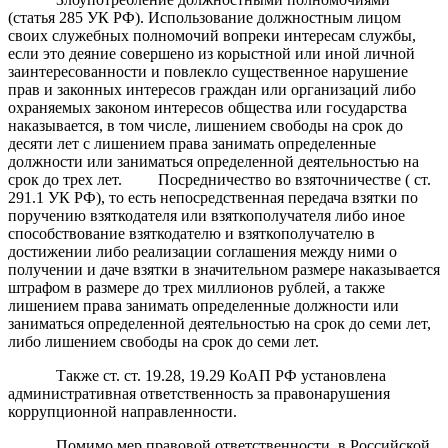
(статья 285 УК РФ). Использование должностным лицом
своих служебных полномочий вопреки интересам службы,
если это деяние совершено из корыстной или иной личной
заинтересованности и повлекло существенное нарушение
прав и законных интересов граждан или организаций либо
охраняемых законом интересов общества или государства
наказывается, в том числе, лишением свободы на срок до
десяти лет с лишением права занимать определенные
должности или заниматься определенной деятельностью на
срок до трех лет. Посредничество во взяточничестве ( ст.
291.1 УК РФ), то есть непосредственная передача взятки по
поручению взяткодателя или взяткополучателя либо иное
способствование взяткодателю и взяткополучателю в
достижении либо реализации соглашения между ними о
получении и даче взятки в значительном размере наказывается
штрафом в размере до трех миллионов рублей, а также
лишением права занимать определенные должности или
заниматься определенной деятельностью на срок до семи лет,
либо лишением свободы на срок до семи лет.
Также ст. ст. 19.28, 19.29 КоАП РФ установлена
административная ответственность за правонарушения
коррупционной направленности.
Помимо мер правовой ответственности, в Российской