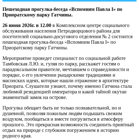
Пешеходная прогулка-беседа «Вспомним Павла
I
» по
Приоратскому парку Гатчины.
26 июня 2026г. в 12.00
в Комплексном центре социального
обслуживания населения Петродворцового района для
посетителей социально-досугового отделения № 2 состоится
пешеходная прогулка-беседа «Вспомним Павла I» по
Приоратскому парку Гатчины.
Мероприятие проведет специалист по социальной работе
Тамбовская Л.Ю. и, гуляя по парку, расскажет гостям о
парадоксальном правителе, мечтавшем о справедливости и
порядке, о его увлечении рыцарскими традициями и
масонских идеях, которые нашли отражение в архитектуре
Приората. Слушатели узнают, почему именно Гатчина стала
любимой резиденцией императора и какой тайной окутан
знаменитый замок на острове.
Прогулка обещает быть не только познавательной, но и
душевной, позволяя пожилым людям подышать свежим
воздухом, пообщаться и вместе погрузиться в атмосферу
прошлого. Это прекрасная возможность соединить приятный
отдых на природе с глубоким погружением в историю
родного края.