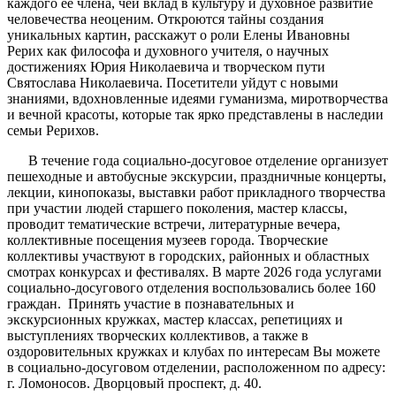
каждого её члена, чей вклад в культуру и духовное развитие
человечества неоценим. Откроются тайны создания
уникальных картин, расскажут о роли Елены Ивановны
Рерих как философа и духовного учителя, о научных
достижениях Юрия Николаевича и творческом пути
Святослава Николаевича. Посетители уйдут с новыми
знаниями, вдохновленные идеями гуманизма, миротворчества
и вечной красоты, которые так ярко представлены в наследии
семьи Рерихов.
В течение года социально-досуговое отделение организует
пешеходные и автобусные экскурсии, праздничные концерты,
лекции, кинопоказы, выставки работ прикладного творчества
при участии людей старшего поколения, мастер классы,
проводит тематические встречи, литературные вечера,
коллективные посещения музеев города. Творческие
коллективы участвуют в городских, районных и областных
смотрах конкурсах и фестивалях. В марте 2026 года услугами
социально-досугового отделения воспользовались более 160
граждан. Принять участие в познавательных и
экскурсионных кружках, мастер классах, репетициях и
выступлениях творческих коллективов, а также в
оздоровительных кружках и клубах по интересам Вы можете
в социально-досуговом отделении, расположенном по адресу:
г. Ломоносов. Дворцовый проспект, д. 40.