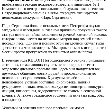
пребывания граждан пожилого возраста и инвалидов № 1
Комплексного центра социального обслуживания населения
Петродворцового района Санкт-Петербурга планируется
пешеходная экскурсия «Парк Сергиевка».
Парк Сергиевка больше остальных мест Петергофа окутан
загадками и легендами, и главной причиной получения такого
статуса является тайна появления огромной каменной головы,
которая возвышается на несколько метров над землей прямо
посреди леса. Однако и помимо этой загадочной скульптуры
здесь есть на что посмотреть. Мы прикоснемся к истории этих
мест и просто прогуляемся по тенистым аллеям парка.
В течение года КЦСОН Петродворцового района приглашает
активных, не желающих скучать пенсионеров, посетить
отделение дневного пребывания. Здесь они найдут теплое
дружеское общение, новых друзей и профессиональную
психологическую помощь. К услугам неработающих
пенсионеров уютные гостиные, библиотека, занятия
рукоделием, познавательные экскурсии, концерты, конкурсы,
лекции, киносеансы, оздоровительные сеансы в сенсорной
комнате. А также трехразовое горячее питание (завтрак, обед
и полдник).
Услугами отделения дневного пребывания могут