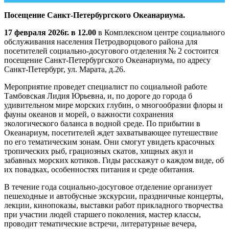
Посещение Санкт-Петербургского Океанариума.
17 февраля 2026г. в 12.00
в Комплексном центре социального
обслуживания населения Петродворцового района для
посетителей социально-досугового отделения № 2 состоится
посещение Санкт-Петербургского Океанариума, по адресу
Санкт-Петербург, ул. Марата, д.26.
Мероприятие проведет специалист по социальной работе
Тамбовская Лидия Юрьевна, и, по дороге до города б
удивительном мире морских глубин, о многообразии флоры и
фауны океанов и морей, о важности сохранения
экологического баланса в водной среде. По прибытии в
Океанариум, посетителей ждет захватывающее путешествие
по его тематическим зонам. Они смогут увидеть красочных
тропических рыб, грациозных скатов, хищных акул и
забавных морских котиков. Гиды расскажут о каждом виде, об
их повадках, особенностях питания и среде обитания.
В течение года социально-досуговое отделение организует
пешеходные и автобусные экскурсии, праздничные концерты,
лекции, кинопоказы, выставки работ прикладного творчества
при участии людей старшего поколения, мастер классы,
проводит тематические встречи, литературные вечера,