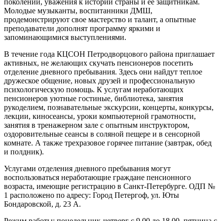
поколений, уважения к истории страны и ее защитникам.
Молодые музыканты, воспитанники ДМШ,
продемонстрируют свое мастерство и талант, а опытные
преподаватели дополнят программу яркими и
запоминающимися выступлениями.
В течение года КЦСОН Петродворцового района приглашает
активных, не желающих скучать пенсионеров посетить
отделение дневного пребывания. Здесь они найдут теплое
дружеское общение, новых друзей и профессиональную
психологическую помощь. К услугам неработающих
пенсионеров уютные гостиные, библиотека, занятия
рукоделием, познавательные экскурсии, концерты, конкурсы,
лекции, киносеансы, уроки компьютерной грамотности,
занятия в тренажерном зале с опытным инструктором,
оздоровительные сеансы в соляной пещере и в сенсорной
комнате. А также трехразовое горячее питание (завтрак, обед
и полдник).
Услугами отделения дневного пребывания могут
воспользоваться неработающие граждане пенсионного
возраста, имеющие регистрацию в Санкт-Петербурге. ОДП №
1 расположено по адресу: Город Петергоф, ул. Юты
Бондаровской, д. 23 А.
Режим работы: понедельник-четверг с 9.00 до 18.00, пятница с