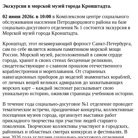
Экскурсия в морской музей города Кронштадта.
02 июня 2026г. в 10:00
в Комплексном центре социального
обслуживания населения Петродворцового района на базе
социально-досугового отделения № 1 состоится экскурсия в
Морской музей города Кронштадта.
Кронштадт, этот незамерзающий форпост Санкт-Петербурга,
сам по себе является живым памятником морской мощи
России. Морской музей, расположенный в самом сердце
города, хранит в своих стенах бесценные реликвии,
свидетельствующие о славном прошлом отечественного
кораблестроения и мореплавания. От старинных
навигационных приборов до моделей знаменитых кораблей,
от личных вещей великих адмиралов до захватывающих
морских карт – каждый экспонат рассказывает свою
уникальную историю, оживляя страницы учебников истории.
В течение года социально-досуговое №1 отделение проводит
тематические встречи, праздничные концерты, коллективные
посещения музеев города, организует выставки работ
прикладного творчества при участии людей старшего
поколения. Творческие коллективы участвуют в городских,
районных и областных смотрах конкурсах и фестивалях. В
мае 2026 года услугами социально-досугового отделения