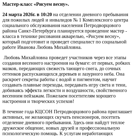
Мастер-класс «Рисуем весну».
24 марта 2026г. в 10:20
на отделении дневного пребывания
для пожилых людей и инвалидов № 1 Комплексного центра
социального обслуживания населения Петродворцового
района Санкт-Петербурга планируется проведение мастер -
класса в технике рисования акварелью, «Рисуем весну»,
который подготовит и проведет специалист по социальной
работе Иванова Любовь Михайловна.
Любовь Михайловна проведет участников через все этапы
создания весеннего настроения на бумаге: от первых, робких
мазков, передающих свежесть тающего снега, до сочных
оттенков распускающихся деревьев и лазурного неба. Она
раскроет секреты работы с водой и пигментом, научит
создавать плавные переходы, передавать игру света и тени,
добиваясь эффекта легкости и воздушности, свойственного
весенним пейзажам. Пожелаем посетителям хорошего
настроения и творческих успехов!
В течение года КЦСОН Петродворцового района приглашает
активных, не желающих скучать пенсионеров, посетить
отделение дневного пребывания. Здесь они найдут теплое
дружеское общение, новых друзей и профессиональную
психологическую помощь. К услугам неработающих