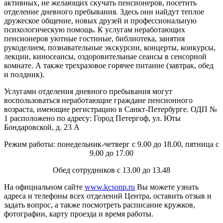
активных, не желающих скучать пенсионеров, посетить
отделение дневного пребывания. Здесь они найдут теплое
дружеское общение, новых друзей и профессиональную
психологическую помощь. К услугам неработающих
пенсионеров уютные гостиные, библиотека, занятия
рукоделием, познавательные экскурсии, концерты, конкурсы,
лекции, киносеансы, оздоровительные сеансы в сенсорной
комнате. А также трехразовое горячее питание (завтрак, обед
и полдник).
Услугами отделения дневного пребывания могут
воспользоваться неработающие граждане пенсионного
возраста, имеющие регистрацию в Санкт-Петербурге. ОДП №
1 расположено по адресу: Город Петергоф, ул. Юты
Бондаровской, д. 23 А
Режим работы: понедельник-четверг с 9.00 до 18.00, пятница с
9.00 до 17.00
Обед сотрудников с 13.00 до 13.48
На официальном сайте
www.kcsonp.ru
Вы можете узнать
адреса и телефоны всех отделений Центра, оставить отзыв и
задать вопрос, а также посмотреть расписание кружков,
фотографии, карту проезда и время работы.