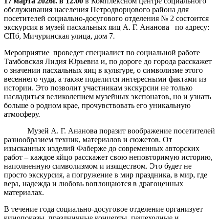
17 марта 2026г. в 12.00
в Комплексном центре социального
обслуживания населения Петродворцового района для
посетителей социально-досугового отделения № 2 состоится
экскурсия в музей пасхальных яиц А. Г. Ананова по адресу:
СПб, Мичуринская улица, дом 7.
Мероприятие проведет специалист по социальной работе
Тамбовская Лидия Юрьевна и, по дороге до города расскажет
о значении пасхальных яиц в культуре, о символизме этого
весеннего чуда, а также поделится интересными фактами из
истории. Это позволит участникам экскурсии не только
насладиться великолепием музейных экспонатов, но и узнать
больше о родном крае, прочувствовать его уникальную
атмосферу.
Музей А. Г. Ананова поразит воображение посетителей
разнообразием техник, материалов и сюжетов. От
изысканных изделий Фаберже до современных авторских
работ – каждое яйцо расскажет свою неповторимую историю,
наполненную символизмом и изяществом. Это будет не
просто экскурсия, а погружение в мир праздника, в мир, где
вера, надежда и любовь воплощаются в драгоценных
материалах.
В течение года социально-досуговое отделение организует
кинопоказы, праздничные концерты, пешеходные и