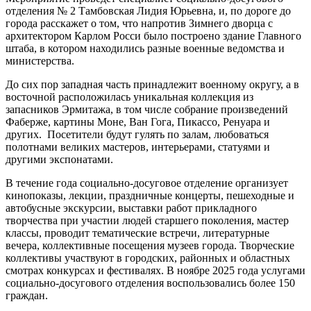
отделения № 2 Тамбовская Лидия Юрьевна, и, по дороге до
города расскажет о том, что напротив Зимнего дворца с
архитектором Карлом Росси было построено здание Главного
штаба, в котором находились разные военные ведомства и
министерства.
До сих пор западная часть принадлежит военному округу, а в
восточной расположилась уникальная коллекция из
запасников Эрмитажа, в том числе собрание произведений
Фаберже, картины Моне, Ван Гога, Пикассо, Ренуара и
других. Посетители будут гулять по залам, любоваться
полотнами великих мастеров, интерьерами, статуями и
другими экспонатами.
В течение года социально-досуговое отделение организует
кинопоказы, лекции, праздничные концерты, пешеходные и
автобусные экскурсии, выставки работ прикладного
творчества при участии людей старшего поколения, мастер
классы, проводит тематические встречи, литературные
вечера, коллективные посещения музеев города. Творческие
коллективы участвуют в городских, районных и областных
смотрах конкурсах и фестивалях. В ноябре 2025 года услугами
социально-досугового отделения воспользовались более 150
граждан.