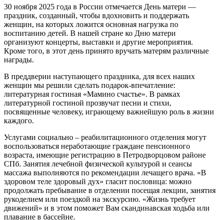
30 ноября 2025 года в России отмечается День матери —
праздник, созданный, чтобы вдохновить и поддержать
женщин, на которых ложится основная нагрузка по
воспитанию детей. В нашей стране ко Дню матери
организуют концерты, выставки и другие мероприятия.
Кроме того, в этот день принято вручать матерям различные
награды.
В преддверии наступающего праздника, для всех наших
женщин мы решили сделать подарок-впечатление:
литературная гостиная «Мамино счастье». В рамках
литературной гостиной прозвучат песни и стихи,
посвященные человеку, играющему важнейшую роль в жизни
каждого.
Услугами социально – реабилитационного отделения могут
воспользоваться неработающие граждане пенсионного
возраста, имеющие регистрацию в Петродворцовом районе
СПб. Занятия лечебной физической культурой и сеансы
массажа выполняются по рекомендации лечащего врача. «В
здоровом теле здоровый дух» гласит пословица: можно
продолжать пребывание в отделении посещая лекции, занятия
рукоделием или поездкой на экскурсию. «Жизнь требует
движений» и в этом поможет Вам скандинавская ходьба или
плавание в бассейне.