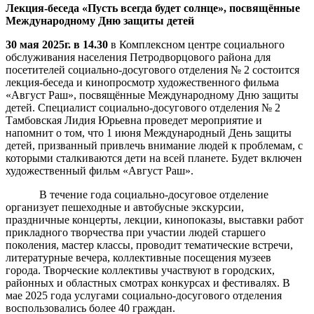
Лекция-беседа «Пусть всегда будет солнце»,
посвящённые
Международному Дню защиты детей
30 мая 2025г. в 14.30
в Комплексном центре социального
обслуживания населения Петродворцового района для
посетителей социально-досугового отделения № 2 состоится
лекция-беседа и кинопросмотр художественного фильма
«Август Раш», посвящённые Международному Дню защиты
детей. Специалист социально-досугового отделения № 2
Тамбовская Лидия Юрьевна проведет мероприятие и
напомнит о том, что 1 июня Международный День защиты
детей, призванный привлечь внимание людей к проблемам, с
которыми сталкиваются дети на всей планете. Будет включен
художественный фильм «Август Раш».
В течение года социально-досуговое отделение
организует пешеходные и автобусные экскурсии,
праздничные концерты, лекции, кинопоказы, выставки работ
прикладного творчества при участии людей старшего
поколения, мастер классы, проводит тематические встречи,
литературные вечера, коллективные посещения музеев
города. Творческие коллективы участвуют в городских,
районных и областных смотрах конкурсах и фестивалях. В
мае 2025 года услугами социально-досугового отделения
воспользовались более 40 граждан.