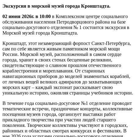
Экскурсия в морской музей города Кронштадта.
02 июня 2026г. в 10:00
в Комплексном центре социального
обслуживания населения Петродворцового района на базе
социально-досугового отделения № 1 состоится экскурсия в
Морской музей города Кронштадта.
Кронштадт, этот незамерзающий форпост Санкт-Петербурга,
сам по себе является живым памятником морской мощи
России. Морской музей, расположенный в самом сердце
города, хранит в своих стенах бесценные реликвии,
свидетельствующие о славном прошлом отечественного
кораблестроения и мореплавания. От старинных
навигационных приборов до моделей знаменитых кораблей,
от личных вещей великих адмиралов до захватывающих
морских карт – каждый экспонат рассказывает свою
уникальную историю, оживляя страницы учебников истории.
В течение года социально-досуговое №1 отделение проводит
тематические встречи, праздничные концерты, коллективные
посещения музеев города, организует выставки работ
прикладного творчества при участии людей старшего
поколения. Творческие коллективы участвуют в городских,
районных и областных смотрах конкурсах и фестивалях. В
мае 2026 года услугами социально-досугового отделения