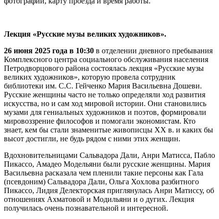
фотографии, карту проезда и время работы.
Лекция «Русские музы великих художников».
26 июня 2025 года в 10:30
в отделении дневного пребывания
Комплексного центра социального обслуживания населения
Петродворцового района состоялась лекция «Русские музы
великих художников», которую провела сотрудник
библиотеки им. С.С. Гейченко Мария Васильевна Дошеви.
Русские женщины часто не только определяли ход развития
искусства, но и сам ход мировой истории. Они становились
музами для гениальных художников и поэтов, формировали
мировоззрение философов и помогали экономистам. Кто
знает, кем бы стали знаменитые живописцы XX в. и каких бы
высот достигли, не будь рядом с ними этих женщин.
Вдохновительницами Сальвадора Дали, Анри Матисса, Пабло
Пикассо, Амадео Модельяни были русские женщины. Мария
Васильевна расказала чем пленили такие персоны как Гала
(псевдоним) Сальвадора Дали, Ольга Хохлова разбитного
Пикассо, Лидия Делекторская приглянулась Анри Матиссу, об
отношениях Ахматовой и Модильяни и о дугих. Лекция
получилась очень познавательной и интересной.