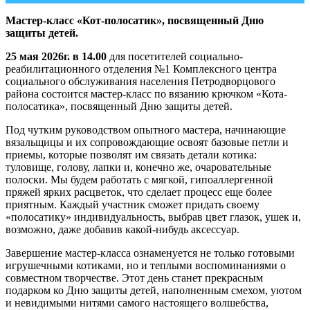
Мастер-класс «Кот-полосатик», посвященный Дню
защиты детей.
25 мая 2026г. в 14.00
для посетителей социально-
реабилитационного отделения №1 Комплексного центра
социального обслуживания населения Петродворцового
района состоится мастер-класс по вязанию крючком «Кота-
полосатика», посвященный Дню защиты детей.
Под чутким руководством опытного мастера, начинающие
вязальщицы и их сопровождающие освоят базовые петли и
приемы, которые позволят им связать детали котика:
туловище, голову, лапки и, конечно же, очаровательные
полоски. Мы будем работать с мягкой, гипоаллергенной
пряжей ярких расцветок, что сделает процесс еще более
приятным. Каждый участник сможет придать своему
«полосатику» индивидуальность, выбрав цвет глазок, ушек и,
возможно, даже добавив какой-нибудь аксессуар.
Завершение мастер-класса ознаменуется не только готовыми
игрушечными котиками, но и теплыми воспоминаниями о
совместном творчестве. Этот день станет прекрасным
подарком ко Дню защиты детей, наполненным смехом, уютом
и невидимыми нитями самого настоящего волшебства,