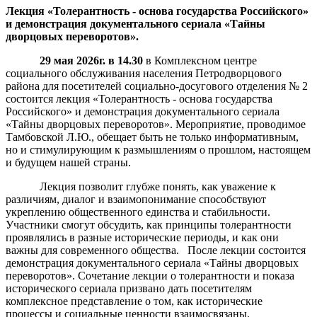
Лекция «Толерантность - основа государства Российского»
и демонстрация документального сериала «Тайны
дворцовых переворотов».
29 мая 2026г. в 14.30
в Комплексном центре
социального обслуживания населения Петродворцового
района для посетителей социально-досугового отделения № 2
состоится лекция «Толерантность - основа государства
Российского» и демонстрация документального сериала
«Тайны дворцовых переворотов». Мероприятие, проводимое
Тамбовской Л.Ю., обещает быть не только информативным,
но и стимулирующим к размышлениям о прошлом, настоящем
и будущем нашей страны.
Лекция позволит глубже понять, как уважение к
различиям, диалог и взаимопонимание способствуют
укреплению общественного единства и стабильности.
Участники смогут обсудить, как принципы толерантности
проявлялись в разные исторические периоды, и как они
важны для современного общества. После лекции состоится
демонстрация документального сериала «Тайны дворцовых
переворотов». Сочетание лекции о толерантности и показа
исторического сериала призвано дать посетителям
комплексное представление о том, как исторические
процессы и социальные ценности взаимосвязаны.