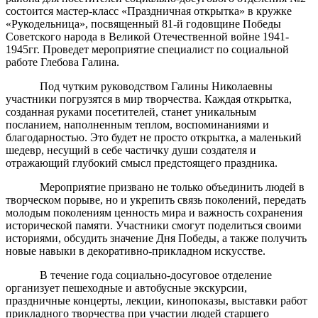
состоится мастер-класс «Праздничная открытка» в кружке
«Рукодельница», посвященный 81-й годовщине Победы
Советского народа в Великой Отечественной войне 1941-
1945гг. Проведет мероприятие специалист по социальной
работе Глебова Галина.
Под чутким руководством Галины Николаевны
участники погрузятся в мир творчества. Каждая открытка,
созданная руками посетителей, станет уникальным
посланием, наполненным теплом, воспоминаниями и
благодарностью. Это будет не просто открытка, а маленький
шедевр, несущий в себе частичку души создателя и
отражающий глубокий смысл предстоящего праздника.
Мероприятие призвано не только объединить людей в
творческом порыве, но и укрепить связь поколений, передать
молодым поколениям ценность мира и важность сохранения
исторической памяти. Участники смогут поделиться своими
историями, обсудить значение Дня Победы, а также получить
новые навыки в декоративно-прикладном искусстве.
В течение года социально-досуговое отделение
организует пешеходные и автобусные экскурсии,
праздничные концерты, лекции, кинопоказы, выставки работ
прикладного творчества при участии людей старшего