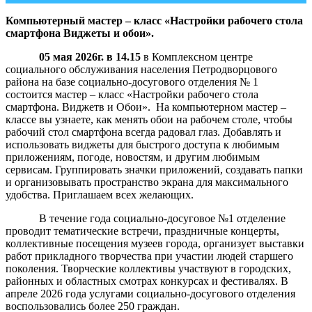
Компьютерный мастер – класс «Настройки рабочего стола
смартфона Виджеты и обои».
05 мая 2026г. в 14.15
в Комплексном центре
социального обслуживания населения Петродворцового
района на базе социально-досугового отделения № 1
состоится мастер – класс «Настройки рабочего стола
смартфона. Виджетв и Обои». На компьютерном мастер –
классе вы узнаете, как менять обои на рабочем столе, чтобы
рабочий стол смартфона всегда радовал глаз. Добавлять и
использовать виджеты для быстрого доступа к любимым
приложениям, погоде, новостям, и другим любимым
сервисам. Группировать значки приложений, создавать папки
и организовывать пространство экрана для максимального
удобства. Приглашаем всех желающих.
В течение года социально-досуговое №1 отделение
проводит тематические встречи, праздничные концерты,
коллективные посещения музеев города, организует выставки
работ прикладного творчества при участии людей старшего
поколения. Творческие коллективы участвуют в городских,
районных и областных смотрах конкурсах и фестивалях. В
апреле 2026 года услугами социально-досугового отделения
воспользовались более 250 граждан.