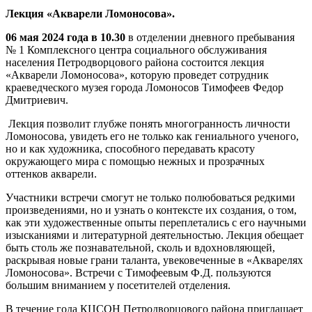
Лекция «Акварели Ломоносова».
06 мая 2024 года в 10.30
в отделении дневного пребывания
№ 1 Комплексного центра социального обслуживания
населения Петродворцового района состоится лекция
«Акварели Ломоносова», которую проведет сотрудник
краеведческого музея города Ломоносов Тимофеев Федор
Дмитриевич.
Лекция позволит глубже понять многогранность личности
Ломоносова, увидеть его не только как гениального ученого,
но и как художника, способного передавать красоту
окружающего мира с помощью нежных и прозрачных
оттенков акварели.
Участники встречи смогут не только полюбоваться редкими
произведениями, но и узнать о контексте их создания, о том,
как эти художественные опыты переплетались с его научными
изысканиями и литературной деятельностью. Лекция обещает
быть столь же познавательной, сколь и вдохновляющей,
раскрывая новые грани таланта, увековеченные в «Акварелях
Ломоносова». Встречи с Тимофеевым Ф.Д. пользуются
большим вниманием у посетителей отделения.
В течение года КЦСОН Петродворцового района приглашает