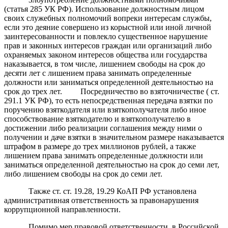
(статья 285 УК РФ). Использование должностным лицом
своих служебных полномочий вопреки интересам службы,
если это деяние совершено из корыстной или иной личной
заинтересованности и повлекло существенное нарушение
прав и законных интересов граждан или организаций либо
охраняемых законом интересов общества или государства
наказывается, в том числе, лишением свободы на срок до
десяти лет с лишением права занимать определенные
должности или заниматься определенной деятельностью на
срок до трех лет. Посредничество во взяточничестве ( ст.
291.1 УК РФ), то есть непосредственная передача взятки по
поручению взяткодателя или взяткополучателя либо иное
способствование взяткодателю и взяткополучателю в
достижении либо реализации соглашения между ними о
получении и даче взятки в значительном размере наказывается
штрафом в размере до трех миллионов рублей, а также
лишением права занимать определенные должности или
заниматься определенной деятельностью на срок до семи лет,
либо лишением свободы на срок до семи лет.
Также ст. ст. 19.28, 19.29 КоАП РФ установлена
административная ответственность за правонарушения
коррупционной направленности.
Помимо мер правовой ответственности, в Российской