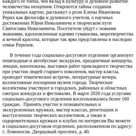
каждого её члена, чей вклад в культуру и духовное развитие
человечества неоценим. Откроются тайны создания
уникальных картин, расскажут о роли Елены Ивановны
Рерих как философа и духовного учителя, о научных
достижениях Юрия Николаевича и творческом пути
Святослава Николаевича. Посетители уйдут с новыми
знаниями, вдохновленные идеями гуманизма, миротворчества
и вечной красоты, которые так ярко представлены в наследии
семьи Рерихов.
В течение года социально-досуговое отделение организует
пешеходные и автобусные экскурсии, праздничные концерты,
лекции, кинопоказы, выставки работ прикладного творчества
при участии людей старшего поколения, мастер классы,
проводит тематические встречи, литературные вечера,
коллективные посещения музеев города. Творческие
коллективы участвуют в городских, районных и областных
смотрах конкурсах и фестивалях. В марте 2026 года услугами
социально-досугового отделения воспользовались более 160
граждан. Принять участие в познавательных и
экскурсионных кружках, мастер классах, репетициях и
выступлениях творческих коллективов, а также в
оздоровительных кружках и клубах по интересам Вы можете
в социально-досуговом отделении, расположенном по адресу:
г. Ломоносов. Дворцовый проспект, д. 40.