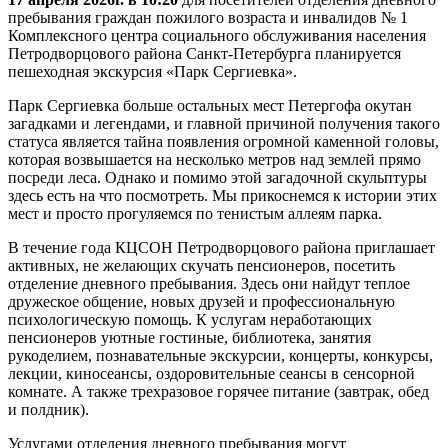
пребывания граждан пожилого возраста и инвалидов № 1
Комплексного центра социального обслуживания населения
Петродворцового района Санкт-Петербурга планируется
пешеходная экскурсия «Парк Сергиевка».
Парк Сергиевка больше остальных мест Петергофа окутан
загадками и легендами, и главной причиной получения такого
статуса является тайна появления огромной каменной головы,
которая возвышается на несколько метров над землей прямо
посреди леса. Однако и помимо этой загадочной скульптуры
здесь есть на что посмотреть. Мы прикоснемся к истории этих
мест и просто прогуляемся по тенистым аллеям парка.
В течение года КЦСОН Петродворцового района приглашает
активных, не желающих скучать пенсионеров, посетить
отделение дневного пребывания. Здесь они найдут теплое
дружеское общение, новых друзей и профессиональную
психологическую помощь. К услугам неработающих
пенсионеров уютные гостиные, библиотека, занятия
рукоделием, познавательные экскурсии, концерты, конкурсы,
лекции, киносеансы, оздоровительные сеансы в сенсорной
комнате. А также трехразовое горячее питание (завтрак, обед
и полдник).
Услугами отделения дневного пребывания могут