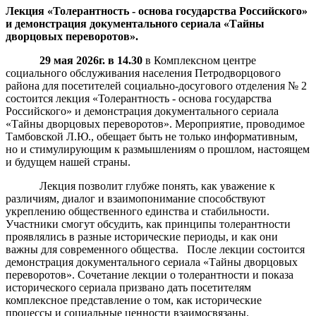
Лекция «Толерантность - основа государства Российского»
и демонстрация документального сериала «Тайны
дворцовых переворотов».
29 мая 2026г. в 14.30
в Комплексном центре
социального обслуживания населения Петродворцового
района для посетителей социально-досугового отделения № 2
состоится лекция «Толерантность - основа государства
Российского» и демонстрация документального сериала
«Тайны дворцовых переворотов». Мероприятие, проводимое
Тамбовской Л.Ю., обещает быть не только информативным,
но и стимулирующим к размышлениям о прошлом, настоящем
и будущем нашей страны.
Лекция позволит глубже понять, как уважение к
различиям, диалог и взаимопонимание способствуют
укреплению общественного единства и стабильности.
Участники смогут обсудить, как принципы толерантности
проявлялись в разные исторические периоды, и как они
важны для современного общества. После лекции состоится
демонстрация документального сериала «Тайны дворцовых
переворотов». Сочетание лекции о толерантности и показа
исторического сериала призвано дать посетителям
комплексное представление о том, как исторические
процессы и социальные ценности взаимосвязаны.