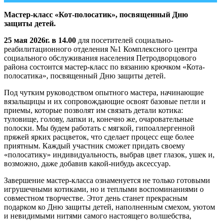
Мастер-класс «Кот-полосатик», посвященный Дню
защиты детей.
25 мая 2026г. в 14.00
для посетителей социально-
реабилитационного отделения №1 Комплексного центра
социального обслуживания населения Петродворцового
района состоится мастер-класс по вязанию крючком «Кота-
полосатика», посвященный Дню защиты детей.
Под чутким руководством опытного мастера, начинающие
вязальщицы и их сопровождающие освоят базовые петли и
приемы, которые позволят им связать детали котика:
туловище, голову, лапки и, конечно же, очаровательные
полоски. Мы будем работать с мягкой, гипоаллергенной
пряжей ярких расцветок, что сделает процесс еще более
приятным. Каждый участник сможет придать своему
«полосатику» индивидуальность, выбрав цвет глазок, ушек и,
возможно, даже добавив какой-нибудь аксессуар.
Завершение мастер-класса ознаменуется не только готовыми
игрушечными котиками, но и теплыми воспоминаниями о
совместном творчестве. Этот день станет прекрасным
подарком ко Дню защиты детей, наполненным смехом, уютом
и невидимыми нитями самого настоящего волшебства,